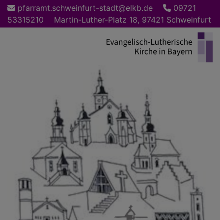
Direkt
pfarramt.schweinfurt-stadt@elkb.de
09721
zum
53315210
Martin-Luther-Platz 18, 97421 Schweinfurt
Inhalt