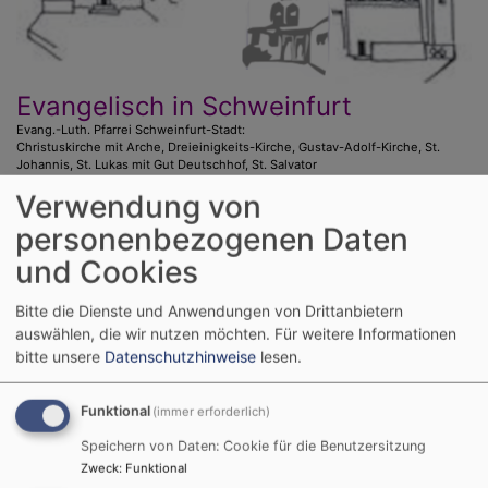
Evangelisch in Schweinfurt
Evang.-Luth. Pfarrei Schweinfurt-Stadt:
Christuskirche mit Arche, Dreieinigkeits-Kirche, Gustav-Adolf-Kirche, St.
Johannis, St. Lukas mit Gut Deutschhof, St. Salvator
Verwendung von
Hauptnavigation
personenbezogenen Daten
und Cookies
Bitte die Dienste und Anwendungen von Drittanbietern
auswählen, die wir nutzen möchten.
Für weitere Informationen
bitte unsere
Datenschutzhinweise
lesen.
Funktional
(immer erforderlich)
Speichern von Daten: Cookie für die Benutzersitzung
Startseite
Willkommen!
Zweck
:
Funktional