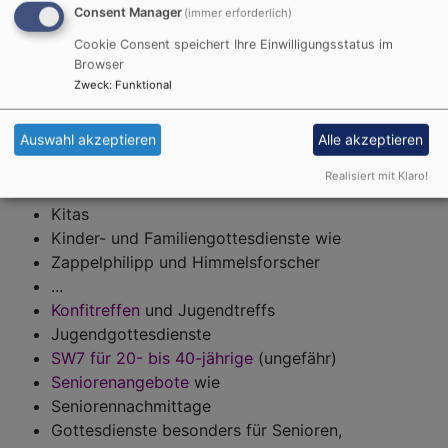
Consent Manager
(immer erforderlich)
Willkommen!
Cookie Consent speichert Ihre Einwilligungsstatus im
Browser
Zweck
:
Funktional
Da gibt es so Manches - aber das muss noch für diese
Auswahl akzeptieren
Alle akzeptieren
Seiten aufbereitet werden:
Realisiert mit Klaro!
Taufe
Kitas
Kinder- und Familiengottesdienste wie
Zappelphilipp und Himmelsforscher
...
Konfitreffen
und Jugendtreffs
Jugendgottesdienste
SW7 für 20- bis 40-jährige
(ungefähr)
Seniorenangebote
wie
Seniorennachmittage
Gottesdienste besonders für Senioren,