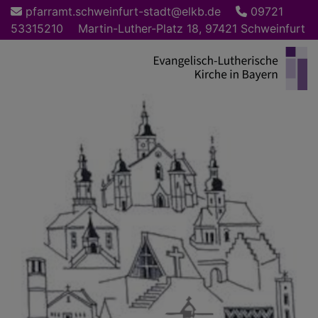
Direkt
pfarramt.schweinfurt-stadt@elkb.de
09721
zum
53315210
Martin-Luther-Platz 18, 97421 Schweinfurt
Inhalt