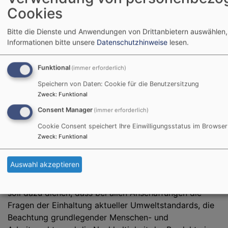
• Gebrauchte, aber noch voll funktionsfähige
Cookies
Produkte;
• Müllvermeidung, Mülltrennung und Recycling
Bitte die Dienste und Anwendungen von Drittanbietern auswählen,
erfolgen nach aktuellen Standards.
Informationen bitte unsere
Datenschutzhinweise
lesen.
100% Nutzung regenerativem
Funktional
(immer erforderlich)
Stroms
Speichern von Daten: Cookie für die Benutzersitzung
Für die Gebäude der Pfarrei Schweinfurt-Stadt
Zweck
:
Funktional
(einschließlich der Kindertagesstätten) wird spätestens
Consent Manager
(immer erforderlich)
seit 2026 nur noch regenerativ gewonnener Strom
Cookie Consent speichert Ihre Einwilligungsstatus im Browser
eingesetzt. Dieser Bezug erfolgt aus Eigenerzeugung
Zweck
:
Funktional
(Photovoltaik) bzw. über einen Lieferanten, der nach
dem aktuellen Stand der Technik zertifiziert ist.
Auswahl akzeptieren
Hiermit erfüllt die Pfarrei die Anforderungen aus dem
Klimaschutzgesetz der ELKB.
soll dazu dienen, dass bei allen Anschaffungen die
Fragen der Einhaltung aktueller Umweltstandards, die
Beachtung grundlegender Menschen- und