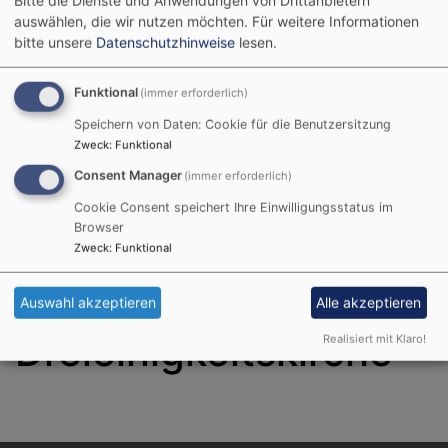
auswählen, die wir nutzen möchten.
Für weitere Informationen
bitte unsere
Datenschutzhinweise
lesen.
Evangelisch in Schweinfurt
Funktional
(immer erforderlich)
Evang.-Luth. Pfarrei Schweinfurt-Stadt:
Speichern von Daten: Cookie für die Benutzersitzung
Christuskirche mit Arche, Dreieinigkeits-Kirche, Gustav-Adolf-Kirche, St.
Zweck
:
Funktional
Johannis, St. Lukas mit Gut Deutschhof, St. Salvator
Consent Manager
(immer erforderlich)
Hauptnavigation
Cookie Consent speichert Ihre Einwilligungsstatus im
Browser
Zweck
:
Funktional
Startseite
Unsere Kirchen
Dreieinigkeitskirche
Auswahl akzeptieren
Alle akzeptieren
Dreieinigkeitskirche
Realisiert mit Klaro!