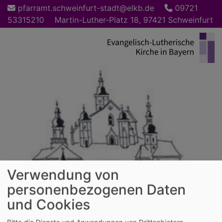
Direkt
pfarramt.schweinfurt-stadt@elkb.de
09721
zum
53315210
Martin-Luther-Platz 18, 97421 Schweinfurt
Inhalt
Verwendung von
personenbezogenen Daten
und Cookies
Bitte die Dienste und Anwendungen von Drittanbietern