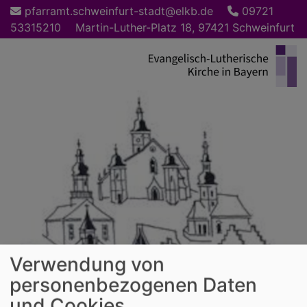
Direkt
pfarramt.schweinfurt-stadt@elkb.de
09721
zum
53315210
Martin-Luther-Platz 18, 97421 Schweinfurt
Inhalt
Verwendung von
personenbezogenen Daten
und Cookies