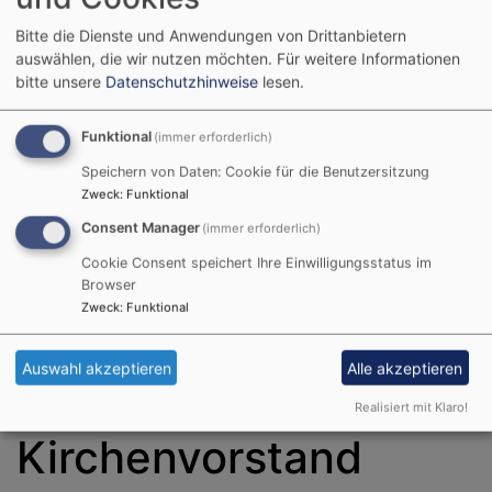
Bitte die Dienste und Anwendungen von Drittanbietern
auswählen, die wir nutzen möchten.
Für weitere Informationen
bitte unsere
Datenschutzhinweise
lesen.
Evangelisch in Schweinfurt
Evang.-Luth. Pfarrei Schweinfurt-Stadt:
Funktional
(immer erforderlich)
Christuskirche mit Arche, Dreieinigkeits-Kirche, Gustav-Adolf-Kirche, St.
Johannis, St. Lukas mit Gut Deutschhof, St. Salvator
Speichern von Daten: Cookie für die Benutzersitzung
Zweck
:
Funktional
Hauptnavigation
Consent Manager
(immer erforderlich)
Cookie Consent speichert Ihre Einwilligungsstatus im
Browser
Startseite
Pfarrei Schweinfurt-Stadt
Gemeinsamer
Zweck
:
Funktional
Kirchenvorstand
Auswahl akzeptieren
Alle akzeptieren
Gemeinsamer
Realisiert mit Klaro!
Kirchenvorstand